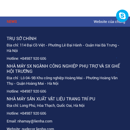
NEWS
Website của chúng tôi đ
.
TRỤ SỞ CHÍNH
.
Địa chỉ: 114 Đại Cồ Việt - Phường Lê Đại Hành - Quận Hai Bà Trưng -
Hà Nội
.
Hotline:
+84987 920 606
NHÀ MÁY SX NGÀNH CÔNG NGHIỆP PHỤ TRỢ VÀ SX GHẾ
HỘI TRƯỜNG
.
Địa chỉ : Lô 04-9B Khu công nghiệp Hoàng Mai - Phường Hoàng Văn
Thụ - Quận Hoàng Mai - Hà Nội
Hotline:
+84987 920 606
NHÀ MÁY SẢN XUẤT VẬT LIỆU TRANG TRÍ PU
Địa chỉ: Long Phú, Hòa Thạch, Quốc Oai, Hà Nội
Hotline:
+84987 920 606
Email:
nhamay@lienha.com
Website:
pudecor.lienha.com